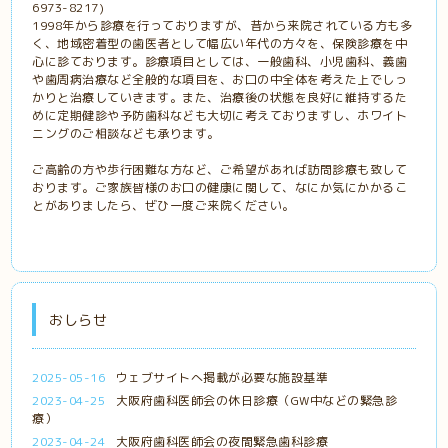
6973-8217)
1998年から診療を行っておりますが、昔から来院されている方も多
く、地域密着型の歯医者として幅広い年代の方々を、保険診療を中
心に診ております。診療項目としては、一般歯科、小児歯科、義歯
や歯周病治療など全般的な項目を、お口の中全体を考えた上でしっ
かりと治療していきます。また、治療後の状態を良好に維持するた
めに定期健診や予防歯科なども大切に考えておりますし、ホワイト
ニングのご相談なども承ります。
ご高齢の方や歩行困難な方など、ご希望があれば訪問診療も致して
おります。ご家族皆様のお口の健康に関して、なにか気にかかるこ
とがありましたら、ぜひ一度ご来院ください。
おしらせ
2025-05-16
ウェブサイトへ掲載が必要な施設基準
2023-04-25
大阪府歯科医師会の休日診療（GW中などの緊急診
療）
2023-04-24
大阪府歯科医師会の夜間緊急歯科診療